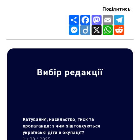
Поділитись
Share
Facebook
Mastodon
Email
Telegr
Messenger
Diigo
X
WhatsApp
Reddit
Вибір редакції
Катування, насильство, тиск та
пропаганда: з чим зіштовхуються
українські діти в окупації?
1 / 08 / 2025