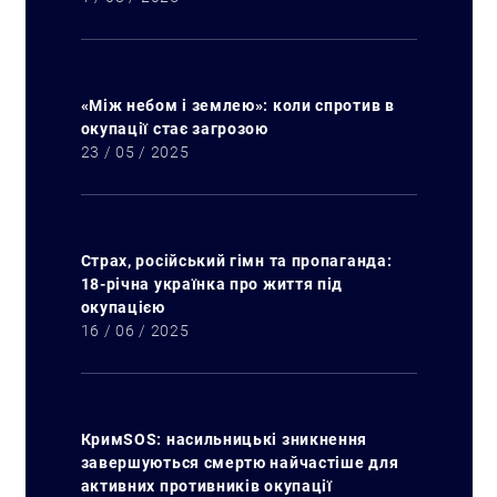
«Між небом і землею»: коли спротив в
окупації стає загрозою
23 / 05 / 2025
Страх, російський гімн та пропаганда:
18-річна українка про життя під
окупацією
16 / 06 / 2025
КримSOS: насильницькі зникнення
завершуються смертю найчастіше для
активних противників окупації