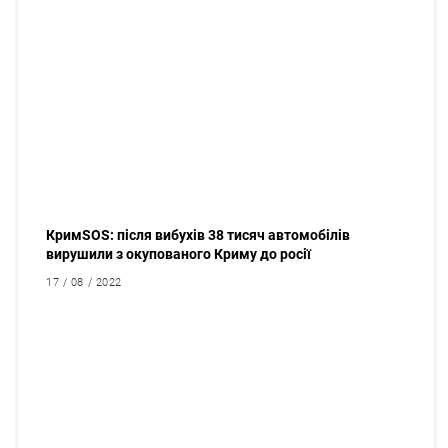
КримSOS: після вибухів 38 тисяч автомобілів
вирушили з окупованого Криму до росії
17 / 08 / 2022