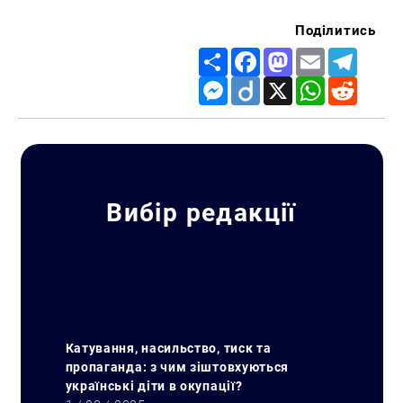
Поділитись
Share
Facebook
Mastodon
Email
Telegr
Messenger
Diigo
X
WhatsApp
Reddit
Вибір редакції
Катування, насильство, тиск та
пропаганда: з чим зіштовхуються
українські діти в окупації?