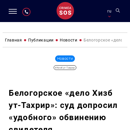
ru
Главная
Публикации
Новости
Белогорское «дело Хи
Новости
#Хизб ут-Тахрир
Белогорское «дело Хизб
ут-Тахрир»: суд допросил
«удобного» обвинению
свидетеля