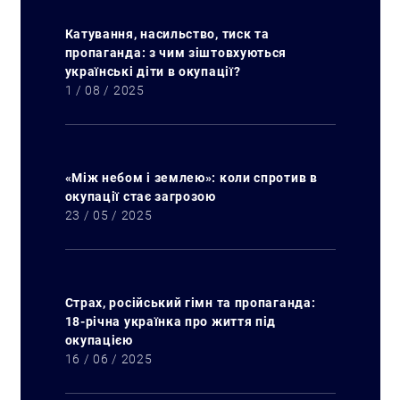
Катування, насильство, тиск та
пропаганда: з чим зіштовхуються
українські діти в окупації?
1 / 08 / 2025
«Між небом і землею»: коли спротив в
окупації стає загрозою
23 / 05 / 2025
Страх, російський гімн та пропаганда:
18-річна українка про життя під
окупацією
16 / 06 / 2025