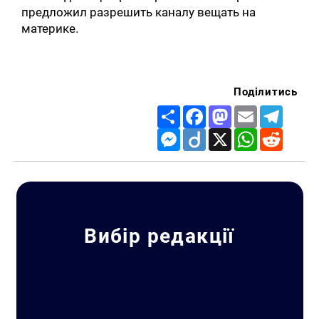
предложил разрешить каналу вещать на
материке.
Поділитись
Share
Facebook
Mastodon
Email
Telegr
Messenger
Diigo
X
WhatsApp
Reddit
Вибір редакції