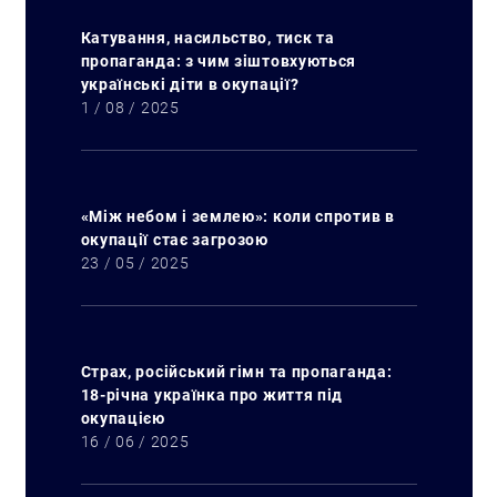
Катування, насильство, тиск та
пропаганда: з чим зіштовхуються
українські діти в окупації?
1 / 08 / 2025
«Між небом і землею»: коли спротив в
окупації стає загрозою
23 / 05 / 2025
Страх, російський гімн та пропаганда:
18-річна українка про життя під
окупацією
16 / 06 / 2025