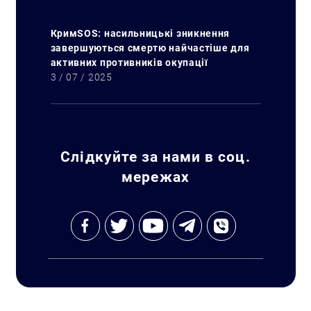
КримSOS: насильницькі зникнення
завершуються смертю найчастіше для
активних противників окупації
Искать:
3 / 07 / 2025
Слідкуйте за нами в соц.
мережах