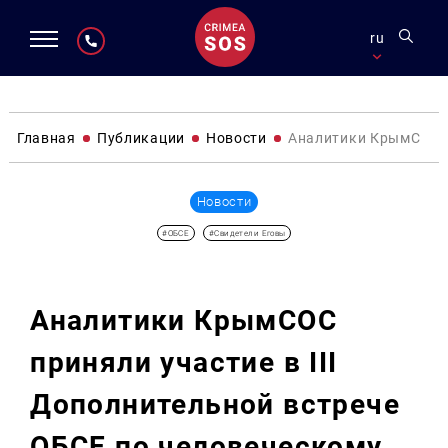
ru
Главная
Публикации
Новости
Аналитики КрымСОС п
Новости
#ОБСЕ
#Свидетели Еговы
Аналитики КрымСОС
приняли участие в III
Дополнительной встрече
ОБСЕ по человеческому