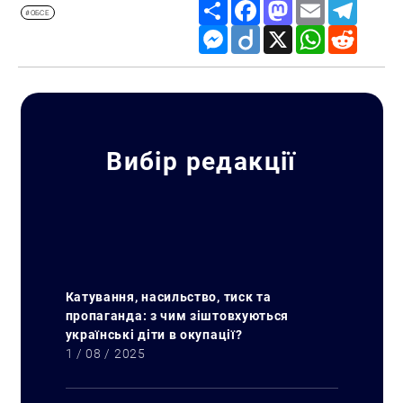
Share
Facebook
Mastodon
Email
Telegr
#ОБСЕ
Messenger
Diigo
X
WhatsApp
Reddit
Вибір редакції
Катування, насильство, тиск та
пропаганда: з чим зіштовхуються
українські діти в окупації?
1 / 08 / 2025