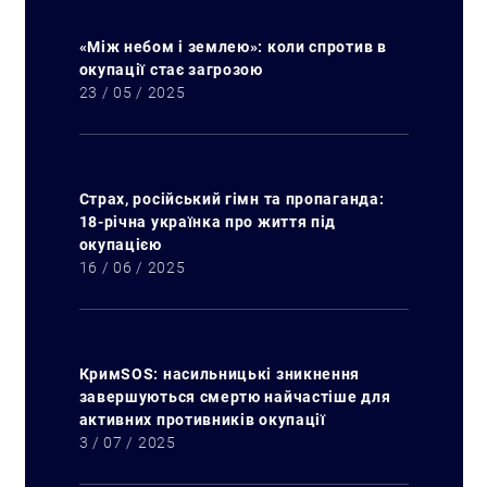
«Між небом і землею»: коли спротив в
окупації стає загрозою
23 / 05 / 2025
Страх, російський гімн та пропаганда:
18-річна українка про життя під
окупацією
16 / 06 / 2025
КримSOS: насильницькі зникнення
завершуються смертю найчастіше для
активних противників окупації
3 / 07 / 2025