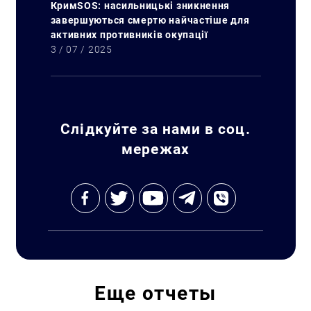
КримSOS: насильницькі зникнення
завершуються смертю найчастіше для
активних противників окупації
3 / 07 / 2025
Слідкуйте за нами в соц.
мережах
Искать:
Еще
отчеты