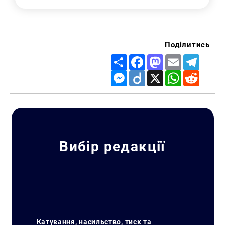
Поділитись
Share
Facebook
Mastodon
Email
Telegr
Messenger
Diigo
X
WhatsApp
Reddit
Вибір редакції
Катування, насильство, тиск та