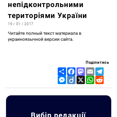
непідконтрольними
територіями України
19 / 01 / 2017
Читайте полный текст материала в
украиноязычной версии сайта.
Поділитись
Share
Facebook
Mastodon
Email
Telegr
Messenger
Diigo
X
WhatsApp
Reddit
Вибір редакції