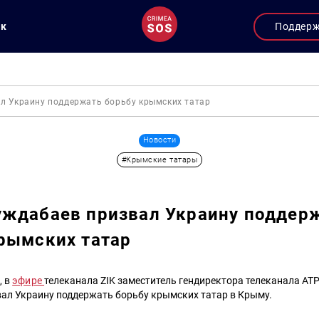
ук
Поддер
л Украину поддержать борьбу крымских татар
Новости
#Крымские татары
уждабаев призвал Украину поддер
рымских татар
, в
эфире
телеканала ZIK заместитель гендиректора телеканала АТ
ал Украину поддержать борьбу крымских татар в Крыму.