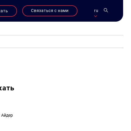
Связаться с нами
ru
жать
жать
Р Айдер