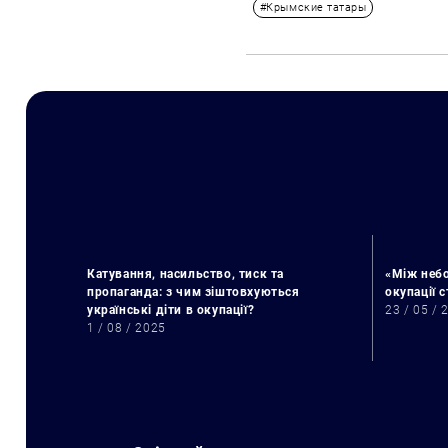
#Крымские татары
Катування, насильство, тиск та
«Між небо
пропаганда: з чим зіштовхуються
окупації 
українські діти в окупації?
23 / 05 / 
1 / 08 / 2025