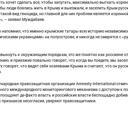
ть хочет сделать все, чтобы запугать, максимально выгнать коре
бы люди боялись жить в Крыму и выезжали, и заселить Крым русс
о такой вид геноцида, но главной для них проблем является коренн
», – заявил Муждабаев.
 напомнил, что именно крымские татары всю историю независим
ческими украинцами» на полуострове, и никогда не смирятся с «р
выкнуть к окружающим порядкам, это же понятно как россияне от
нию, и приезжие повально говорят, что когда вы поедете, мы засе
х говорят, что видят себя хозяевами Крыма и считают, что он русс
.
ународная правозащитная организация Amnesty International отмеч
ного международного мониторингового механизма с доступом к по
 поощряет де-факто власть и российские власти беспощадно добив
х признаков несогласия, уверяют правозащитники.