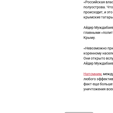
«Российская влас
полуострова. Что
происходит, и эт
крымские татары
Айдер Муждабаев
главными «полити
Крыму.
«Невозможно при
коренному населе
Они открыто вслу
Айдер Муждабаев
Напомним
, межд
любого эффектив
факт еще больше
уничтожения все