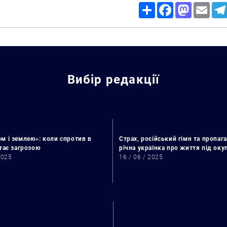
Share
Facebook
Mastodon
Email
Вибір редакції
м і землею»: коли спротив в
Страх, російський гімн та пропага
стає загрозою
річна українка про життя під ок
2025
16 / 06 / 2025