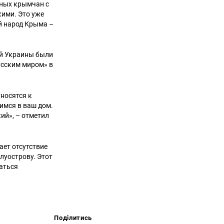
нных крымчан с
кими. Это уже
ой народ Крыма –
ой Украины были
усским миром» в
носятся к
лимся в ваш дом.
кий», – отметил
ает отсутствие
луострову. Этот
аться
Поділитись