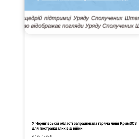
У Чернігівській області запрацювала гаряча лінія КримSOS
для постраждалих від війни
2 / 07 / 2026