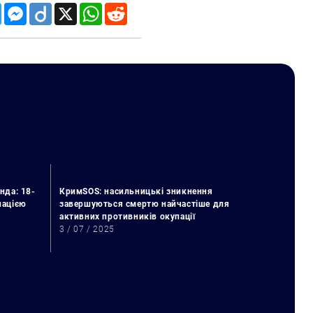
Telegram
Messenger
Diigo
X
WhatsApp
Reddit
нда: 18-
КримSOS: насильницькі зникнення
упацією
завершуються смертю найчастіше для
активних противників окупації
3 / 07 / 2025