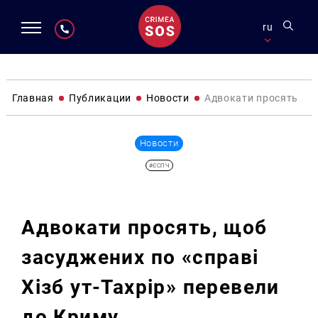
ru
Главная
Публикации
Новости
Адвокати просять, що
Новости
#ЄСПЧ
Адвокати просять, щоб
засуджених по «справі
Хізб ут-Тахрір» перевели
до Криму