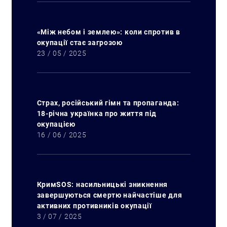
«Між небом і землею»: коли спротив в
окупації стає загрозою
23 / 05 / 2025
Страх, російський гімн та пропаганда:
18-річна українка про життя під
окупацією
Искать:
16 / 06 / 2025
КримSOS: насильницькі зникнення
завершуються смертю найчастіше для
активних противників окупації
3 / 07 / 2025