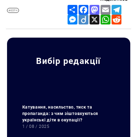
Share
Facebook
Mastodon
Email
Telegr
#ЄСПЧ
Messenger
Diigo
X
WhatsApp
Reddit
Вибір редакції
Катування, насильство, тиск та
пропаганда: з чим зіштовхуються
українські діти в окупації?
1 / 08 / 2025