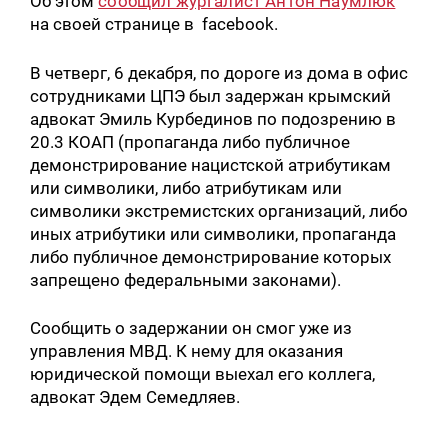
Об этом
сообщил жургалист Антон Наумлюк
на своей странице в facebook.
В четверг, 6 декабря, по дороге из дома в офис
сотрудниками ЦПЭ был задержан крымский
адвокат Эмиль Курбединов по подозрению в
20.3 КОАП (пропаганда либо публичное
демонстрирование нацистской атрибутикам
или символики, либо атрибутикам или
символики экстремистских организаций, либо
иных атрибутики или символики, пропаганда
либо публичное демонстрирование которых
запрещено федеральными законами).
Сообщить о задержании он смог уже из
управления МВД. К нему для оказания
юридической помощи выехал его коллега,
адвокат Эдем Семедляев.