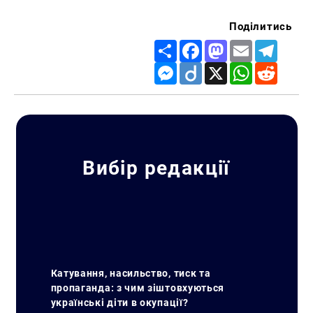
Поділитись
Share
Facebook
Mastodon
Email
Telegr
Messenger
Diigo
X
WhatsApp
Reddit
Вибір редакції
Катування, насильство, тиск та
пропаганда: з чим зіштовхуються
українські діти в окупації?