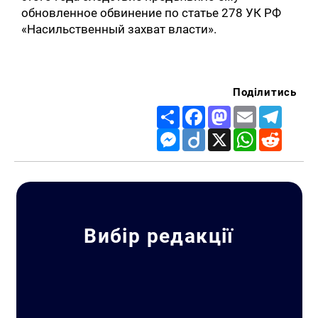
обновленное обвинение по статье 278 УК РФ
«Насильственный захват власти».
Поділитись
Share
Facebook
Mastodon
Email
Telegr
Messenger
Diigo
X
WhatsApp
Reddit
Вибір редакції