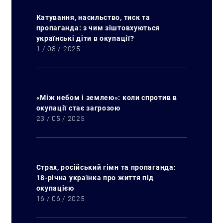
Катування, насильство, тиск та
пропаганда: з чим зіштовхуються
українські діти в окупації?
1 / 08 / 2025
«Між небом і землею»: коли спротив в
окупації стає загрозою
23 / 05 / 2025
Искать:
Страх, російський гімн та пропаганда:
18-річна українка про життя під
окупацією
16 / 06 / 2025