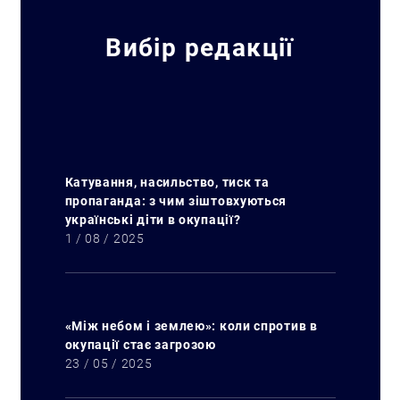
Вибір редакції
Катування, насильство, тиск та
пропаганда: з чим зіштовхуються
українські діти в окупації?
1 / 08 / 2025
«Між небом і землею»: коли спротив в
окупації стає загрозою
23 / 05 / 2025