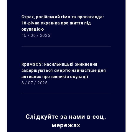
Страх, російський гімн та пропаганда:
18-річна українка про життя під
окупацією
16 / 06 / 2025
Искать:
КримSOS: насильницькі зникнення
завершуються смертю найчастіше для
активних противників окупації
3 / 07 / 2025
Слідкуйте за нами в соц.
мережах