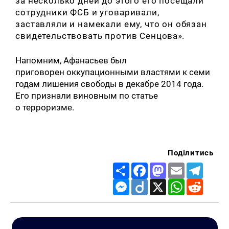
за несколько дней до этого его посещали
сотрудники ФСБ и уговаривали,
заставляли и намекали ему, что он обязан
свидетельствовать против Сенцова
».
Напомним, Афанасьев был
приговорен оккупационными властями к семи
годам лишения свободы в декабре 2014 года.
Его признали виновным по статье
о терроризме.
Поділитись
Share
Facebook
Mastodon
Email
Telegr
Messenger
Diigo
X
WhatsApp
Reddit