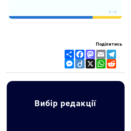
Искать:
Поділитись
Share
Facebook
Mastodon
Email
Telegr
Messenger
Diigo
X
WhatsApp
Reddit
Вибір редакції