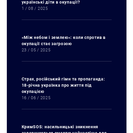
українські діти в окупації?
1 / 08 / 2025
«Між небом і землею»: коли спротив в
окупації стає загрозою
23 / 05 / 2025
Страх, російський гімн та пропаганда:
18-річна українка про життя під
окупацією
16 / 06 / 2025
КримSOS: насильницькі зникнення