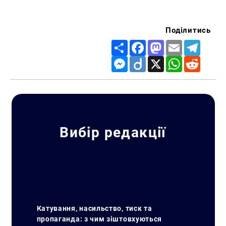
Поділитись
Share
Facebook
Mastodon
Email
Telegr
Messenger
Diigo
X
WhatsApp
Reddit
Вибір редакції
Катування, насильство, тиск та
пропаганда: з чим зіштовхуються