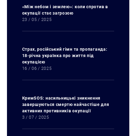
«Між небом і землею»: коли спротив в
окупації стає загрозою
23 / 05 / 2025
Страх, російський гімн та пропаганда:
18-річна українка про життя під
окупацією
16 / 06 / 2025
Искать:
КримSOS: насильницькі зникнення
завершуються смертю найчастіше для
активних противників окупації
3 / 07 / 2025