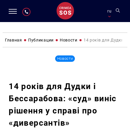
ru
Главная
Публикации
Новости
14 років для Дудки і 
Новости
14 років для Дудки і
Бессарабова: «суд» виніс
рішення у справі про
«диверсантів»