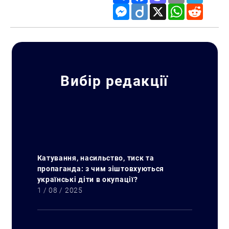
Messenger
Diigo
X
WhatsApp
Reddit
Вибір редакції
Катування, насильство, тиск та
пропаганда: з чим зіштовхуються
українські діти в окупації?
1 / 08 / 2025