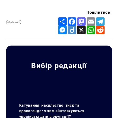
Поділитись
Share
Facebook
Mastodon
Email
Telegr
#Дайджест
Messenger
Diigo
X
WhatsApp
Reddit
Вибір редакції
Катування, насильство, тиск та
пропаганда: з чим зіштовхуються
українські діти в окупації?